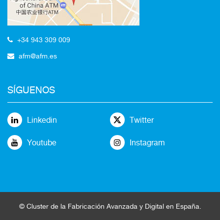
+34 943 309 009
afm@afm.es
SÍGUENOS
Linkedin
Twitter
Youtube
Instagram
©
Cluster
de la
Fabricación Avanzada
y Digital en España
.