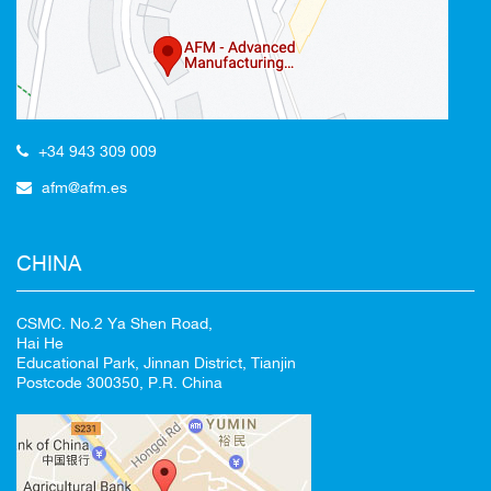
+34 943 309 009
100%
afm@afm.es
CANCELAR
CHINA
CSMC. No.2 Ya Shen Road,
Hai He
Educational Park, Jinnan District, Tianjin
Postcode 300350, P.R. China