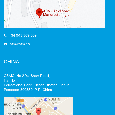
Redirigiendo a
+34 943 309 009
afm@afm.es
100%
CANCELAR
CHINA
CSMC. No.2 Ya Shen Road,
Hai He
Educational Park, Jinnan District, Tianjin
Postcode 300350, P.R. China