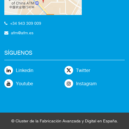
+34 943 309 009
afm@afm.es
SÍGUENOS
Linkedin
Twitter
Youtube
Instagram
©
Cluster
de la
Fabricación Avanzada
y Digital en España
.