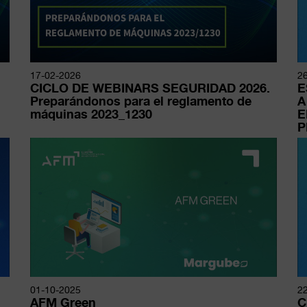
17-02-2026
2
CICLO DE WEBINARS SEGURIDAD 2026.
E
Preparándonos para el reglamento de
A
máquinas 2023_1230
E
P
Redirigiendo a
01-10-2025
2
AFM Green
C