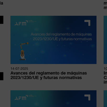
la
m
m
100%
CANCELAR
14-07-2025
1
Avances del reglamento de máquinas
I
2023/1230/UE y futuras normativas
C
i