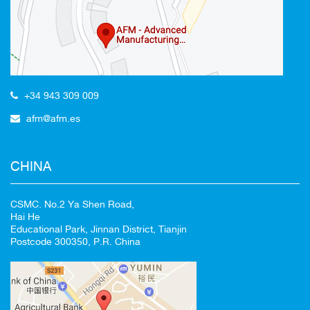
Redirecting to
+34 943 309 009
afm@afm.es
100%
CANCEL
CHINA
CSMC. No.2 Ya Shen Road,
Hai He
Educational Park, Jinnan District, Tianjin
Postcode 300350, P.R. China