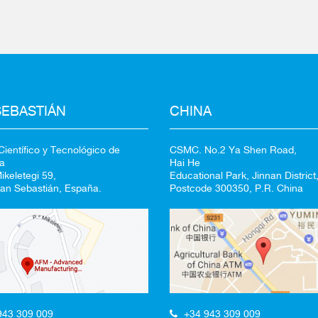
CANCEL
SEBASTIÁN
CHINA
ientífico y Tecnológico de
CSMC. No.2 Ya Shen Road,
a
Hai He
keletegi 59,
Educational Park, Jinnan District,
an Sebastián, España.
Postcode 300350, P.R. China
+34 943 309 009
943 309 009