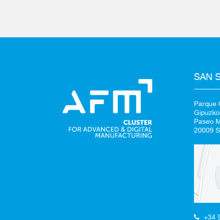
SAN 
Parque C
Gipuzko
Paseo Mi
20009 S
+34 