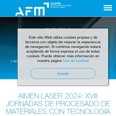
EVENTOS
Este sitio Web utiliza cookies propias y de
terceros con objeto de mejorar la experiencia
de navegación. Si continúa navegando estará
aceptando de forma expresa el uso de estas
cookies. Puede obtener más información en
Home
Eventos
nuestra página
Uso de Cookies
Aimen laser 2024: xviii jornadas de procesado de materiales con
tecnología láser
Acepto
AIMEN LASER 2024: XVIII
JORNADAS DE PROCESADO DE
MATERIALES CON TECNOLOGÍA