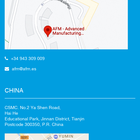
CANCELAR
+34 943 309 009
afm@afm.es
CHINA
CSMC. No.2 Ya Shen Road,
Hai He
Educational Park, Jinnan District, Tianjin
Postcode 300350, P.R. China