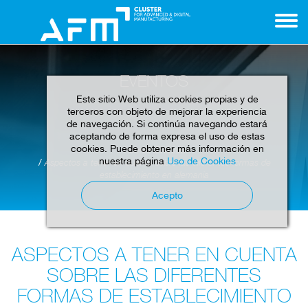
EVENTOS
Este sitio Web utiliza cookies propias y de
terceros con objeto de mejorar la experiencia
de navegación. Si continúa navegando estará
aceptando de forma expresa el uso de estas
cookies. Puede obtener más información en
Home
Eventos
nuestra página
Uso de Cookies
Aspectos a tener en cuenta sobre las diferentes formas de
establecimiento en alemania
Acepto
ASPECTOS A TENER EN CUENTA
SOBRE LAS DIFERENTES
FORMAS DE ESTABLECIMIENTO