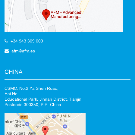
CANCELAR
+34 943 309 009
afm@afm.es
CHINA
CSMC. No.2 Ya Shen Road,
Hai He
Educational Park, Jinnan District, Tianjin
Postcode 300350, P.R. China