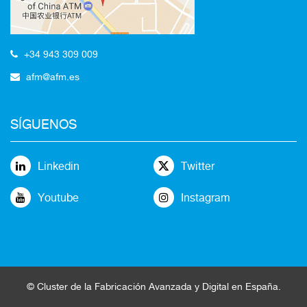
+34 943 309 009
afm@afm.es
SÍGUENOS
Linkedin
Twitter
Youtube
Instagram
©
Cluster
de la
Fabricación Avanzada
y Digital en España
.