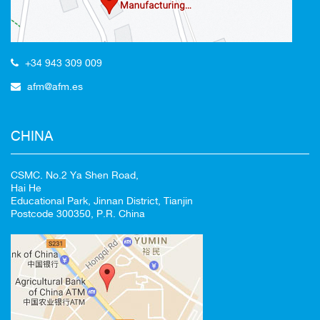
+34 943 309 009
afm@afm.es
CHINA
CSMC. No.2 Ya Shen Road,
Hai He
Educational Park, Jinnan District, Tianjin
Postcode 300350, P.R. China