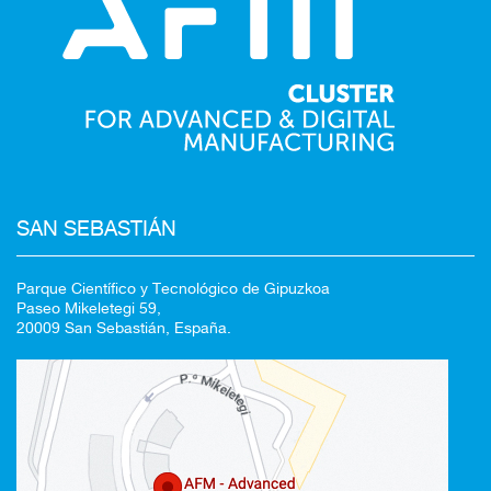
Redirigiendo a
SAN SEBASTIÁN
Parque Científico y Tecnológico de Gipuzkoa
Paseo Mikeletegi 59,
20009 San Sebastián, España.
100%
CANCELAR