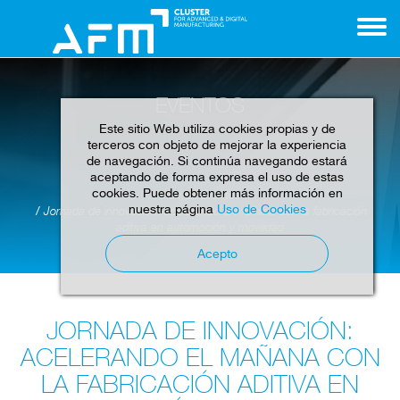
EVENTOS
Este sitio Web utiliza cookies propias y de
terceros con objeto de mejorar la experiencia
de navegación. Si continúa navegando estará
aceptando de forma expresa el uso de estas
cookies. Puede obtener más información en
Home
Eventos
nuestra página
Uso de Cookies
Jornada de innovación: acelerando el mañana con la fabricación
aditiva en automoción y movilidad
Acepto
JORNADA DE INNOVACIÓN:
ACELERANDO EL MAÑANA CON
LA FABRICACIÓN ADITIVA EN