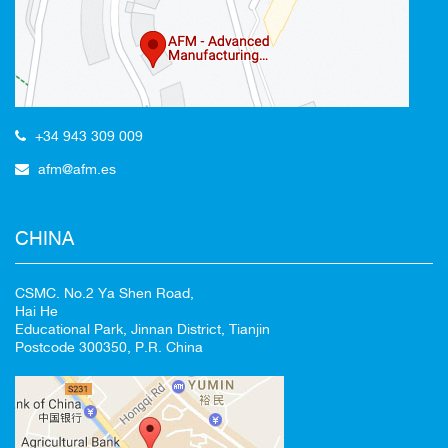
CANCELAR
+34 943 309 009
afm@afm.es
CHINA
CSMC. No.2 Ya Shen Road,
Hai He
Educational Park, Jinnan District, Tianjin
Postcode 300350, P.R. China