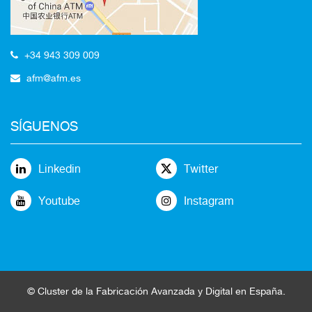
+34 943 309 009
afm@afm.es
SÍGUENOS
Linkedin
Twitter
Youtube
Instagram
©
Cluster
de la
Fabricación Avanzada
y Digital en España
.