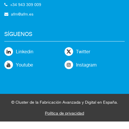
+34 943 309 009
afm@afm.es
SÍGUENOS
Linkedin
Twitter
Youtube
Instagram
©
Cluster
de la
Fabricación Avanzada
y Digital en España
.
Política de privacidad