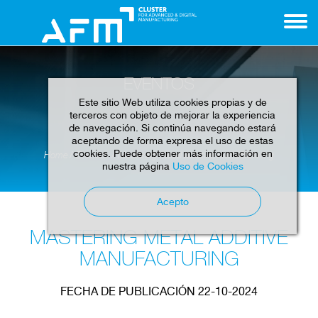
EVENTOS
Este sitio Web utiliza cookies propias y de
terceros con objeto de mejorar la experiencia
de navegación. Si continúa navegando estará
aceptando de forma expresa el uso de estas
cookies. Puede obtener más información en
Home
Eventos
Mastering metal additive manufacturing
nuestra página
Uso de Cookies
Acepto
MASTERING METAL ADDITIVE
MANUFACTURING
FECHA DE PUBLICACIÓN 22-10-2024