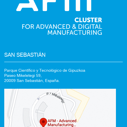
SAN SEBASTIÁN
Redirigiendo a
Parque Científico y Tecnológico de Gipuzkoa
Paseo Mikeletegi 59,
20009 San Sebastián, España.
100%
CANCELAR