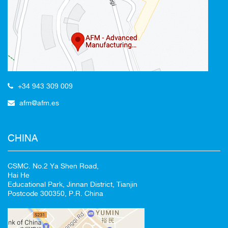
+34 943 309 009
afm@afm.es
CHINA
CSMC. No.2 Ya Shen Road,
Hai He
Educational Park, Jinnan District, Tianjin
Postcode 300350, P.R. China