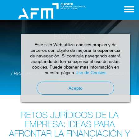
EVENTOS
Este sitio Web utiliza cookies propias y de
terceros con objeto de mejorar la experiencia
de navegación. Si continúa navegando estará
aceptando de forma expresa el uso de estas
cookies. Puede obtener más información en
Home
Eventos
nuestra página
Uso de Cookies
Retos jurídicos de la empresa: ideas para afrontar la financiación y
la innovación
Acepto
RETOS JURÍDICOS DE LA
EMPRESA: IDEAS PARA
AFRONTAR LA FINANCIACIÓN Y