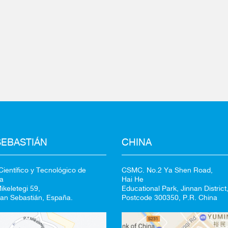
100%
CANCELAR
SEBASTIÁN
CHINA
ientífico y Tecnológico de
CSMC. No.2 Ya Shen Road,
a
Hai He
keletegi 59,
Educational Park, Jinnan District,
an Sebastián, España.
Postcode 300350, P.R. China