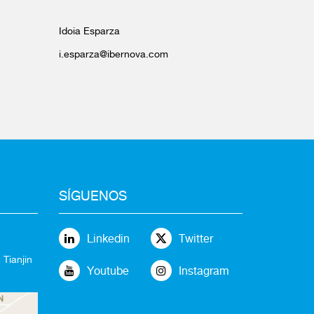
Idoia Esparza
i.esparza@ibernova.com
SÍGUENOS
Linkedin
Twitter
 Tianjin
Youtube
Instagram