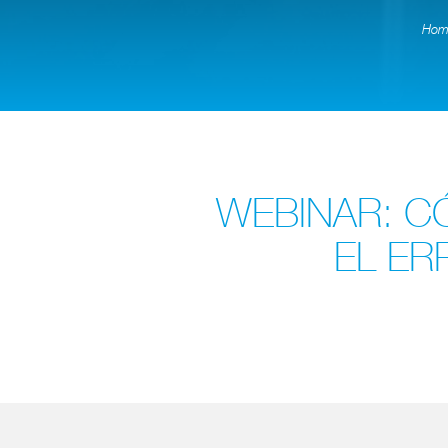
Hom
WEBINAR: C
EL ER