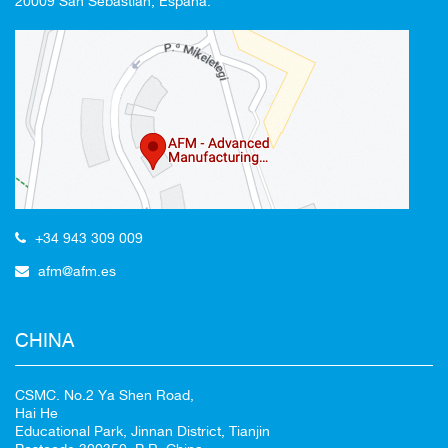
20009 San Sebastián, España.
94%
CANCELAR
+34 943 309 009
afm@afm.es
CHINA
CSMC. No.2 Ya Shen Road,
Hai He
Educational Park, Jinnan District, Tianjin