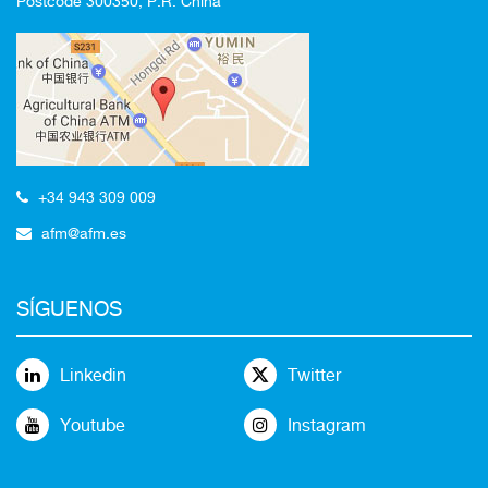
Postcode 300350, P.R. China
+34 943 309 009
afm@afm.es
SÍGUENOS
Linkedin
Twitter
Youtube
Instagram