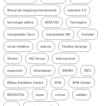
Bienal de máquinas-herramienta
industria 4.0
tecnología aditiva
ADDIT3D
Tecnospiro
manipulador 3arm
manipulador M5
Cometel
viruta metálica
alianza
Husillos Ipiranga
Shuton
IAZ Group
internacional
expansión
lehendakari
BIEMH
BEC
Bilbao Exhibition Centre
AFM
AFM Cluster
BEDIGITAL
zayer
correa
addilan