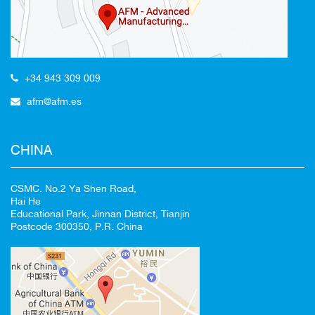
+34 943 309 009
afm@afm.es
CHINA
CSMC. No.2 Ya Shen Road,
Hai He
Educational Park, Jinnan District, Tianjin
Postcode 300350, P.R. China