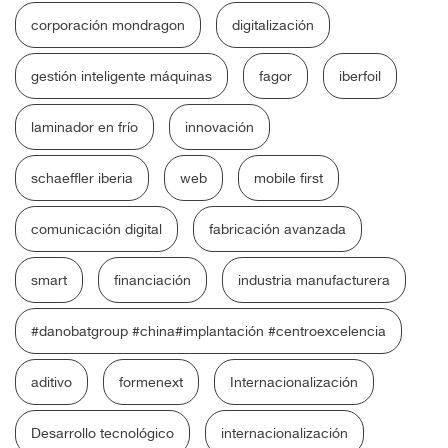
corporación mondragon
digitalización
gestión inteligente máquinas
fagor
iberfoil
laminador en frío
innovación
schaeffler iberia
web
mobile first
comunicación digital
fabricación avanzada
smart
financiación
industria manufacturera
#danobatgroup #china#implantación #centroexcelencia
aditivo
formenext
Internacionalización
Desarrollo tecnológico
internacionalización