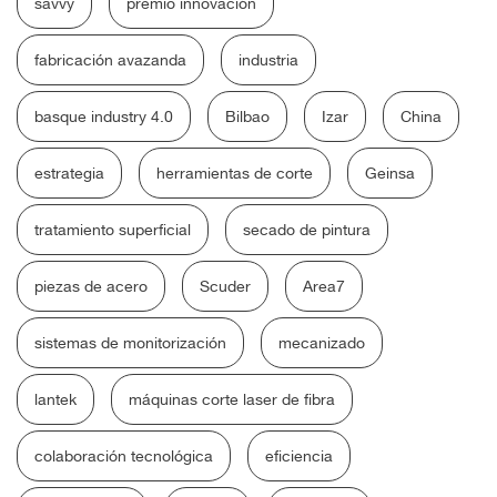
savvy
premio innovación
fabricación avazanda
industria
basque industry 4.0
Bilbao
Izar
China
estrategia
herramientas de corte
Geinsa
tratamiento superficial
secado de pintura
piezas de acero
Scuder
Area7
sistemas de monitorización
mecanizado
lantek
máquinas corte laser de fibra
colaboración tecnológica
eficiencia