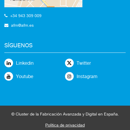
+34 943 309 009
afm@afm.es
SÍGUENOS
Linkedin
Twitter
Youtube
Instagram
©
Cluster
de la
Fabricación Avanzada
y Digital en España
.
Política de privacidad