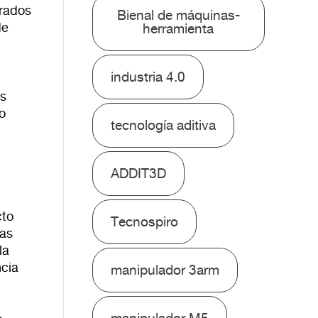
erados
Bienal de máquinas-
de
herramienta
industria 4.0
es
o
tecnología aditiva
ADDIT3D
cto
Tecnospiro
cas
la
ncia
manipulador 3arm