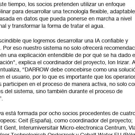
te tiempo, los socios pretenden utilizar un enfoque
plinar para desarrollar una tecnología flexible, adaptable
asada en datos que pueda ponerse en marcha a nivel
nal y transformar la forma de tratar el agua.
cindible que logremos desarrollar una IA confiable y
e. Por eso nuestro sistema no solo ofrecerá recomendac
ién una explicación entendible de por qué se ha dado 
ión", explica el coordinador del proyecto, Ion Irizar. A
ntualiza, “DARROW debe concebirse como una soluci
n el usuario, por lo que es importante que los operario
s participen en el proceso de manera activa, no solo c
s del sistema, sino también durante el proceso de
”.
tiva está formada por ocho socios procedentes de cuatr
ropeos: Ceit (España), como coordinador del proyecto;
it Gent, Interurniversitair Micro-electronica Centrum, V
g Voor Technologisch Onderzoek y Cobalt Water EU (Bélg