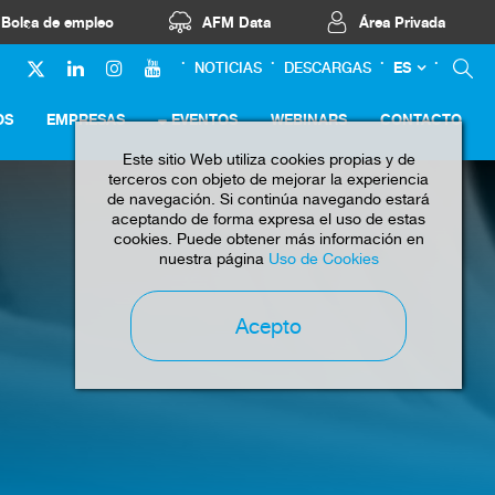
Bolsa de empleo
AFM Data
Área Privada
ES
NOTICIAS
DESCARGAS
OS
EMPRESAS
EVENTOS
WEBINARS
CONTACTO
Este sitio Web utiliza cookies propias y de
terceros con objeto de mejorar la experiencia
de navegación. Si continúa navegando estará
aceptando de forma expresa el uso de estas
cookies. Puede obtener más información en
nuestra página
Uso de Cookies
Acepto