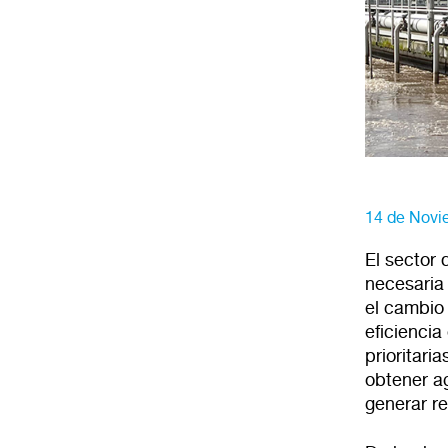
14 de Novi
El sector 
necesaria
el cambio 
eficiencia
prioritari
obtener ag
generar r