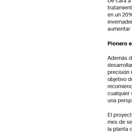
De cara a 
tratamient
en un 20%
invernade
aumentar 
Pionero e
Además de 
desarrolla
precisión 
objetivo d
recomiende
cualquier 
una perspe
El proyec
mes de se
la planta 