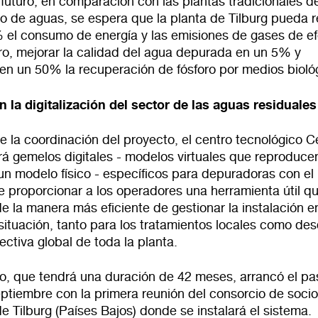
futuro, en comparación con las plantas tradicionales d
o de aguas, se espera que la planta de Tilburg pueda r
 el consumo de energía y las emisiones de gases de e
ro, mejorar la calidad del agua depurada en un 5% y
en un 50% la recuperación de fósforo por medios bioló
100%
n la digitalización del sector de las aguas residuales
CANCELAR
la coordinación del proyecto, el centro tecnológico Ce
rá gemelos digitales - modelos virtuales que reproduce
un modelo físico - específicos para depuradoras con el
e proporcionar a los operadores una herramienta útil qu
 la manera más eficiente de gestionar la instalación e
situación, tanto para los tratamientos locales como de
ctiva global de toda la planta.
to, que tendrá una duración de 42 meses, arrancó el p
ptiembre con la primera reunión del consorcio de soci
de Tilburg (Países Bajos) donde se instalará el sistema.