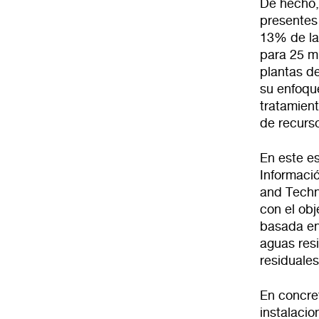
De hecho,
presentes
13% de la 
para 25 mi
plantas d
su enfoque
tratamien
de recurs
En este es
Informaci
and Techn
con el obje
basada en
aguas res
residuale
En concre
instalaci