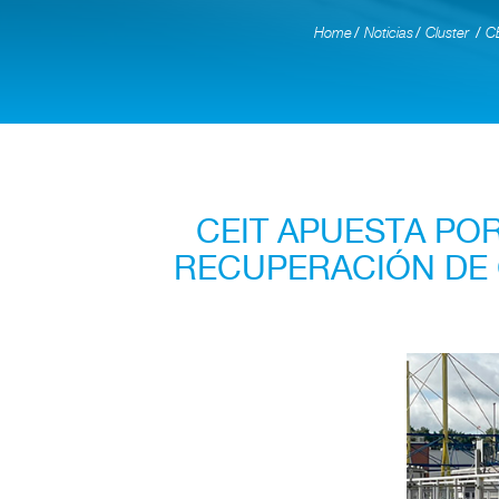
Home
Noticias
Cluster
CE
CEIT APUESTA POR
RECUPERACIÓN DE