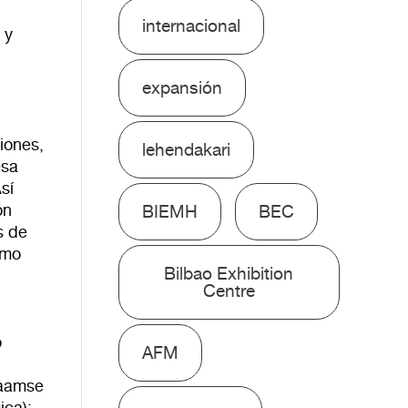
internacional
 y
expansión
iones,
lehendakari
esa
sí
ón
BIEMH
BEC
s de
omo
Bilbao Exhibition
Centre
o
AFM
laamse
ica);