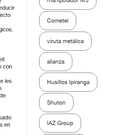
manipulador M5
e
educir
fecto
Cometel
gicos.
viruta metálica
it
alianza
n con
e les
Husillos Ipiranga
n
sde
Shuton
asado
IAZ Group
os en