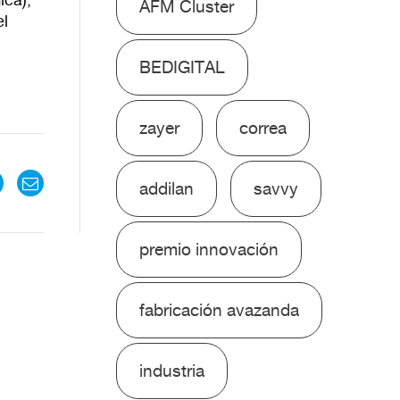
AFM Cluster
l
BEDIGITAL
zayer
correa
addilan
savvy
premio innovación
fabricación avazanda
industria