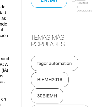
ENVIAR
TÉRMINOS
 del
Y
CONDICIONES
idad
 las
ando
al
ción
TEMAS MÁS
POPULARES
search
fagor automation
ARROW
 (IA)
as
BIEMH2018
uas
30BIEMH
 en
a