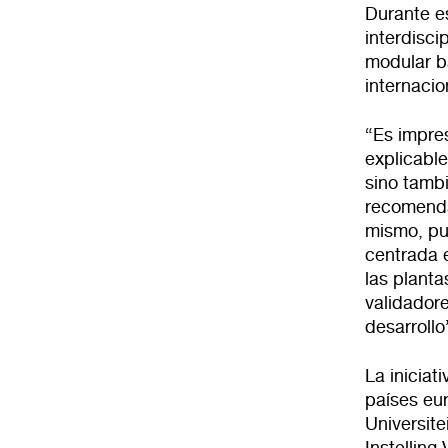
Durante es
interdisci
modular b
internacio
“Es impres
explicabl
sino tamb
recomendac
mismo, pu
centrada e
las planta
validadore
desarrollo
La inicia
países eu
Universite
Instellin