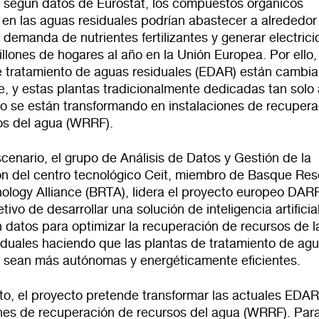
 según datos de Eurostat, los compuestos orgánicos
 en las aguas residuales podrían abastecer a alrededor
demanda de nutrientes fertilizantes y generar electric
llones de hogares al año en la Unión Europea. Por ello,
e tratamiento de aguas residuales (EDAR) están cambi
, y estas plantas tradicionalmente dedicadas tan solo 
to se están transformando en instalaciones de recupera
os del agua (WRRF).
cenario, el grupo de Análisis de Datos y Gestión de la
ón del centro tecnológico Ceit, miembro de Basque Re
ology Alliance (BRTA), lidera el proyecto europeo D
tivo de desarrollar una solución de inteligencia artificial
 datos para optimizar la recuperación de recursos de l
iduales haciendo que las plantas de tratamiento de ag
s sean más autónomas y energéticamente eficientes.
to, el proyecto pretende transformar las actuales EDAR
ones de recuperación de recursos del agua (WRRF). Par