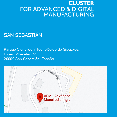
SAN SEBASTIÁN
Redirigiendo a
Parque Científico y Tecnológico de Gipuzkoa
Paseo Mikeletegi 59,
20009 San Sebastián, España.
95%
CANCELAR