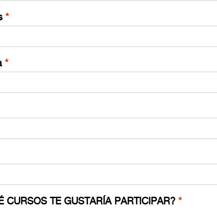
s
a
Redirigiendo a
99%
É CURSOS TE GUSTARÍA PARTICIPAR?