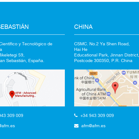
SEBASTIÁN
CHINA
ientífico y Tecnológico de
CSMC. No.2 Ya Shen Road,
a
Hai He
keletegi 59,
Educational Park, Jinnan District,
an Sebastián, España.
Postcode 300350, P.R. China
+34 943 309 009
943 309 009
afm@afm.es
@afm.es