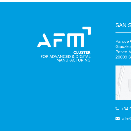
SAN 
Parque C
Gipuzko
Paseo Mi
20009 S
+34 
afm