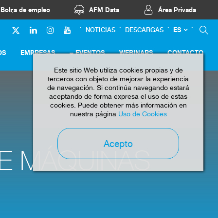
Bolsa de empleo
AFM Data
Área Privada
ES
NOTICIAS
DESCARGAS
OS
EMPRESAS
EVENTOS
WEBINARS
CONTACTO
Este sitio Web utiliza cookies propias y de
terceros con objeto de mejorar la experiencia
de navegación. Si continúa navegando estará
aceptando de forma expresa el uso de estas
cookies. Puede obtener más información en
nuestra página
Uso de Cookies
Acepto
E MÁQUINAS