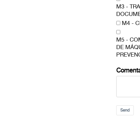
M3 - TR
DOCUME
M4 - 
M5 - C
DE MÁQU
PREVEN
Comenta
Send