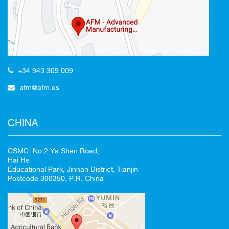
Redirigiendo a
+34 943 309 009
afm@afm.es
100%
CANCELAR
CHINA
CSMC. No.2 Ya Shen Road,
Hai He
Educational Park, Jinnan District, Tianjin
Postcode 300350, P.R. China