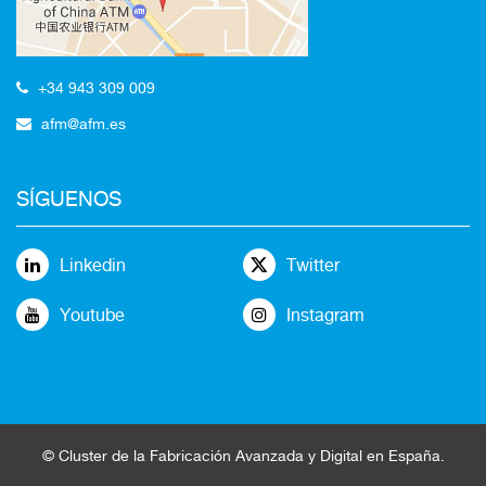
+34 943 309 009
afm@afm.es
SÍGUENOS
Linkedin
Twitter
Youtube
Instagram
©
Cluster
de la
Fabricación Avanzada
y Digital en España
.