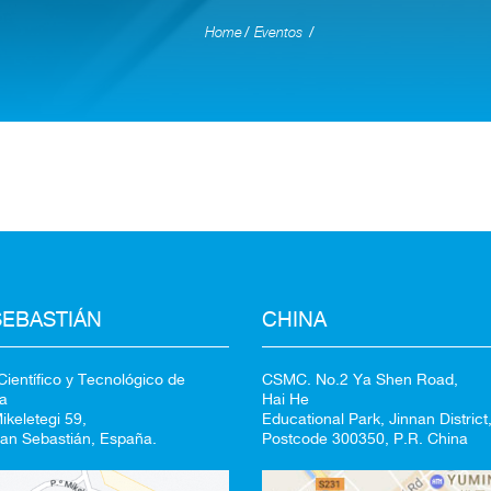
Home
Eventos
Redirigiendo a
100%
SEBASTIÁN
CHINA
CANCELAR
ientífico y Tecnológico de
CSMC. No.2 Ya Shen Road,
a
Hai He
keletegi 59,
Educational Park, Jinnan District,
an Sebastián, España.
Postcode 300350, P.R. China