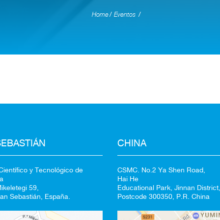
Home
Eventos
Redirigiendo a
100%
SEBASTIÁN
CHINA
CANCELAR
ientífico y Tecnológico de
CSMC. No.2 Ya Shen Road,
a
Hai He
keletegi 59,
Educational Park, Jinnan District,
an Sebastián, España.
Postcode 300350, P.R. China