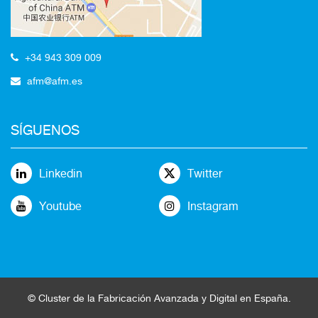
+34 943 309 009
afm@afm.es
SÍGUENOS
Linkedin
Twitter
Youtube
Instagram
©
Cluster
de la
Fabricación Avanzada
y Digital en España
.