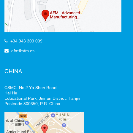
Redirigiendo a
+34 943 309 009
afm@afm.es
100%
CANCELAR
CHINA
CSMC. No.2 Ya Shen Road,
Hai He
Educational Park, Jinnan District, Tianjin
Postcode 300350, P.R. China