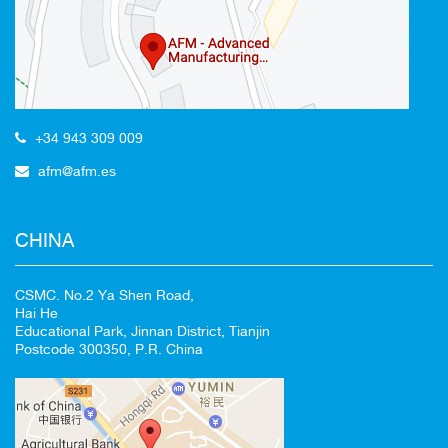
+34 943 309 009
100%
afm@afm.es
CANCELAR
CHINA
CSMC. No.2 Ya Shen Road,
Hai He
Educational Park, Jinnan District, Tianjin
Postcode 300350, P.R. China