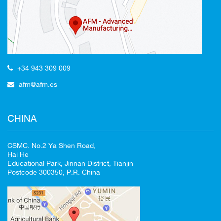
Redirigiendo a
+34 943 309 009
afm@afm.es
100%
CANCELAR
CHINA
CSMC. No.2 Ya Shen Road,
Hai He
Educational Park, Jinnan District, Tianjin
Postcode 300350, P.R. China