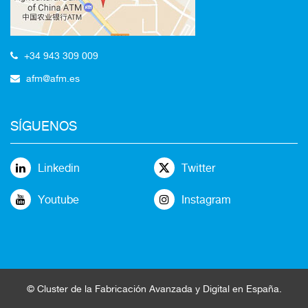
+34 943 309 009
afm@afm.es
SÍGUENOS
Linkedin
Twitter
Youtube
Instagram
©
Cluster
de la
Fabricación Avanzada
y Digital en España
.