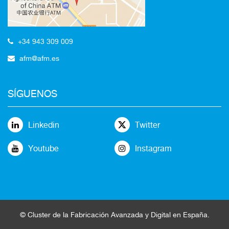
+34 943 309 009
afm@afm.es
SÍGUENOS
Linkedin
Twitter
Youtube
Instagram
©
Cluster
de la
Fabricación Avanzada
y Digital en España
.