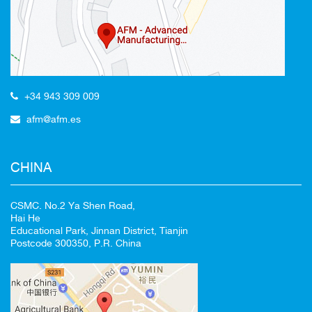
Redirigiendo a
+34 943 309 009
afm@afm.es
100%
CANCELAR
CHINA
CSMC. No.2 Ya Shen Road,
Hai He
Educational Park, Jinnan District, Tianjin
Postcode 300350, P.R. China