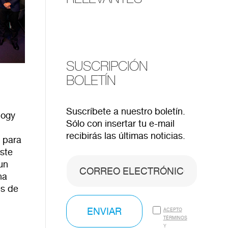
SUSCRIPCIÓN
BOLETÍN
Suscríbete a nuestro boletín.
logy
Sólo con insertar tu e-mail
recibirás las últimas noticias.
 para
este
un
ha
es de
ENVIAR
ACEPTO
TÉRMINOS
Y