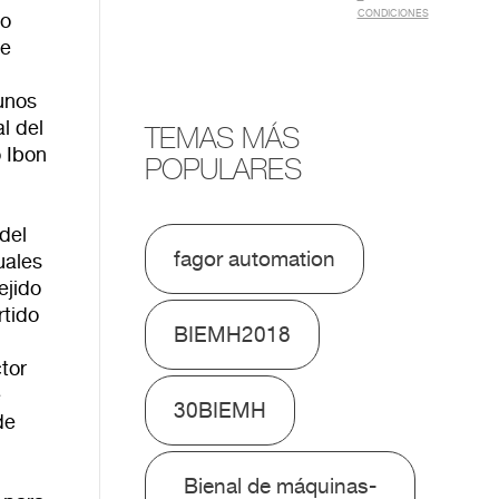
CONDICIONES
io
de
unos
l del
TEMAS MÁS
 Ibon
POPULARES
del
fagor automation
uales
ejido
rtido
BIEMH2018
ctor
e
30BIEMH
de
Bienal de máquinas-