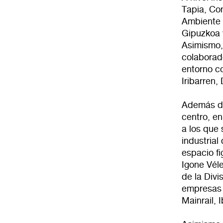
Tapia, Co
Ambiente 
Gipuzkoa 
Asimismo,
colaborad
entorno 
Iribarren,
Además de 
centro, en
a los que 
industria
espacio fi
Igone Véle
de la Divi
empresas 
Mainrail, 