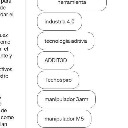
 para
herramienta
 de
dar el
industria 4.0
guez
tecnología aditiva
 como
n el
ante y
ADDIT3D
ctivos
stro
Tecnospiro
s
manipulador 3arm
el
n de
o como
manipulador M5
plan