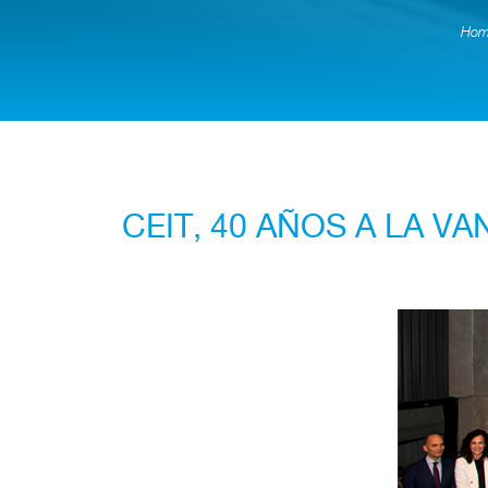
Hom
CEIT, 40 AÑOS A LA V