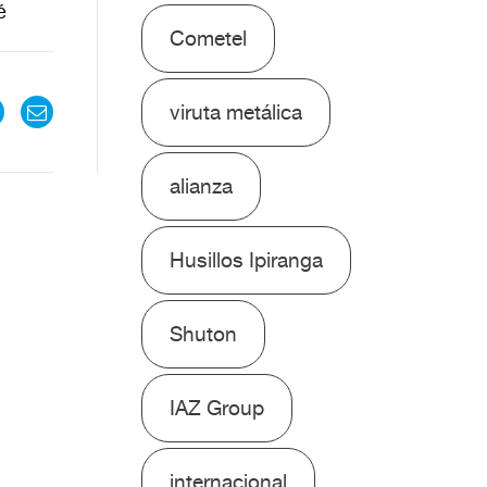
é
Cometel
viruta metálica
alianza
Husillos Ipiranga
Shuton
IAZ Group
internacional