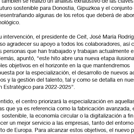
también se realizó un análisis exhaustivo de las claves
futuro sostenible para Donostia, Gipuzkoa y el conjunto
desentrañando algunas de los retos que deberá de abor
nológico.
 intervención, el presidente de Ceit, José María Rodrí
iso agradecer su apoyo a todos los colaboradores, así
as personas que han trabajado y trabajan actualmente e
emás, apuntó, “este hito abre una nueva etapa ilusion
ples objetivos en el horizonte en la que mantendremos
uesta por la especialización, el desarrollo de nuevos a
os y la gestión del talento, tal y como se detalla en nue
n Estratégico para 2022-2025”.
ntido, el centro priorizará la especialización en aquella
as que ya es referencia como la fabricación avanzada, 
 sostenible, la economía circular o la digitalización a fi
cer un mejor servicio a las empresas, tanto del entorn
Redirigiendo a
to de Europa. Para alcanzar estos objetivos, el nuevo 