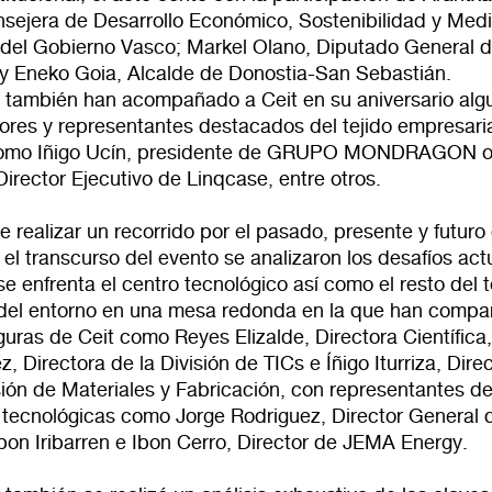
nsejera de Desarrollo Económico, Sostenibilidad y Med
del Gobierno Vasco; Markel Olano, Diputado General 
y Eneko Goia, Alcalde de Donostia-San Sebastián.
 también han acompañado a Ceit en su aniversario alg
ores y representantes destacados del tejido empresaria
como Iñigo Ucín, presidente de GRUPO MONDRAGON o
 Director Ejecutivo de Linqcase, entre otros.
realizar un recorrido por el pasado, presente y futuro 
 el transcurso del evento se analizaron los desafíos act
se enfrenta el centro tecnológico así como el resto del t
l del entorno en una mesa redonda en la que han compa
guras de Ceit como Reyes Elizalde, Directora Científica,
z, Directora de la División de TICs e Íñigo Iturriza, Dire
sión de Materiales y Fabricación, con representantes d
tecnológicas como Jorge Rodriguez, Director General 
Ibon Iribarren e Ibon Cerro, Director de JEMA Energy.