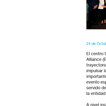
24 de Octu
El centro
Alliance 
trayector
impulsar l
importante
evento es
servido d
la entidad
A nivel in