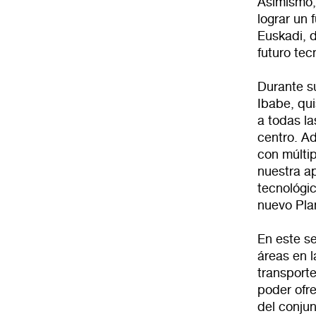
Asimismo, 
lograr un 
Euskadi, 
futuro tec
Durante su
Ibabe, qu
a todas l
centro. Ad
con múlti
nuestra ap
tecnológic
nuevo Pla
En este se
áreas en l
transporte
poder ofre
del conjun