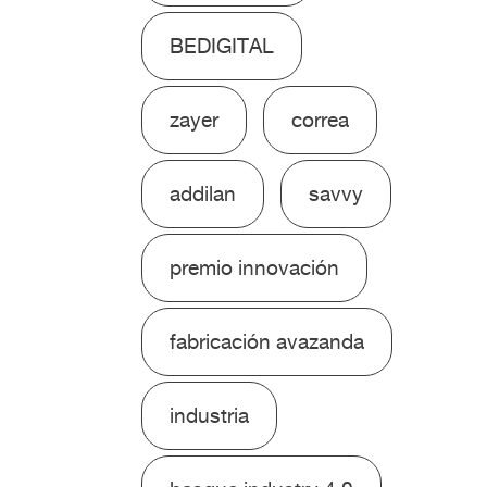
BEDIGITAL
zayer
correa
addilan
savvy
premio innovación
fabricación avazanda
industria